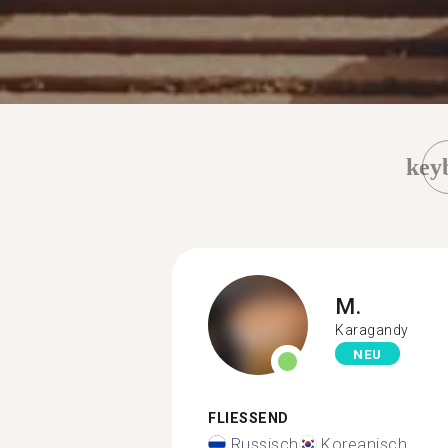
key
M.
Karagandy
NEU
FLIESSEND
Russisch
Koreanisch