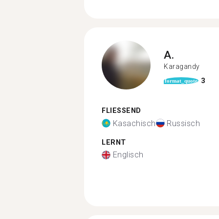
A.
Karagandy
3
format_quote
FLIESSEND
Kasachisch
Russisch
LERNT
Englisch