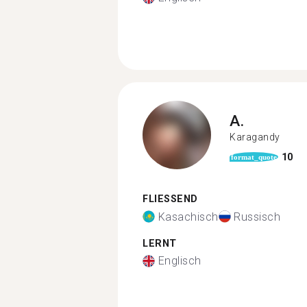
A.
Karagandy
10
format_quote
FLIESSEND
Kasachisch
Russisch
LERNT
Englisch