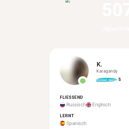
50
Japanisch
K.
Karagandy
5
format_quote
FLIESSEND
Russisch
Englisch
LERNT
Spanisch