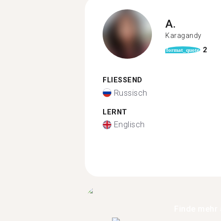
A.
Karagandy
2
format_quote
FLIESSEND
Russisch
LERNT
Englisch
Finde mehr 