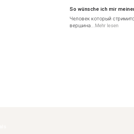
So wünsche ich mir meine
Человек который стримитс
вершина...
Mehr lesen
als