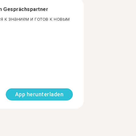
n Gesprächspartner
я к знанием и готов к новым
App herunterladen