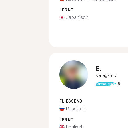
LERNT
Japanisch
E.
Karagandy
5
format_quote
FLIESSEND
Russisch
LERNT
Englisch