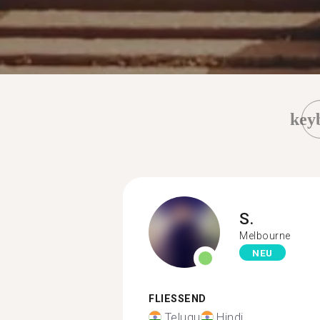
key
S.
Melbourne
NEU
FLIESSEND
Telugu
Hindi