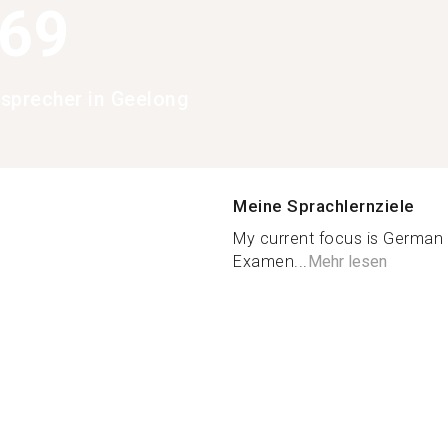
369
sprecher in Geelong
Meine Sprachlernziele
My current focus is German
Examen...
Mehr lesen