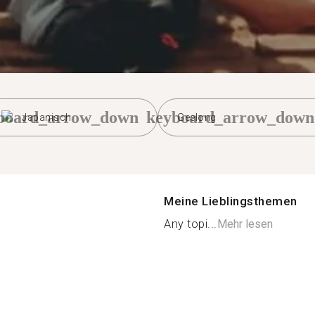
board_arrow_down
keyboard_arrow_down
Japanisch
Geelong
Meine Lieblingsthemen
Any topi...
Mehr lesen