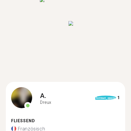
A.
1
format_quote
Dreux
FLIESSEND
Französisch