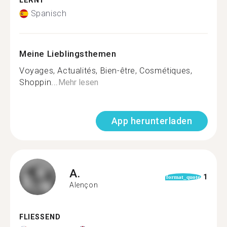
LERNT
Spanisch
Meine Lieblingsthemen
Voyages, Actualités, Bien-être, Cosmétiques,
Shoppin...
Mehr lesen
App herunterladen
A.
1
format_quote
Alençon
FLIESSEND