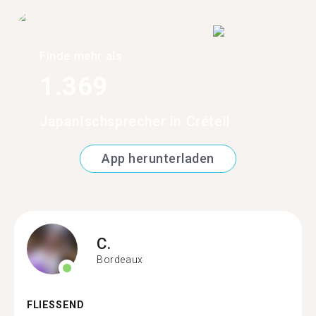
Finde mehr als
1.369
Japanischsprecher in Créteil
App herunterladen
C.
Bordeaux
FLIESSEND