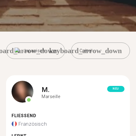
oard_arrow_down
keyboard_arrow_down
Japanisch
Créteil
M.
NEU
Marseille
FLIESSEND
Französisch