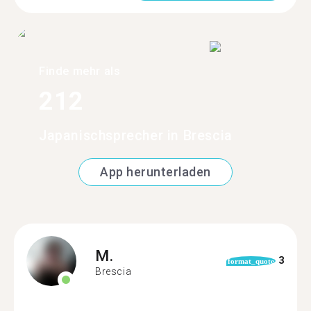
Finde mehr als
212
Japanischsprecher in Brescia
App herunterladen
M.
3
format_quote
Brescia