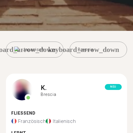
oard_arrow_down
keyboard_arrow_down
Japanisch
Brescia
K.
NEU
Brescia
FLIESSEND
Französisch
Italienisch