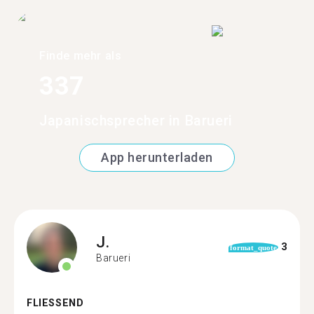
Finde mehr als
337
Japanischsprecher in Barueri
App herunterladen
J.
3
format_quote
Barueri
FLIESSEND