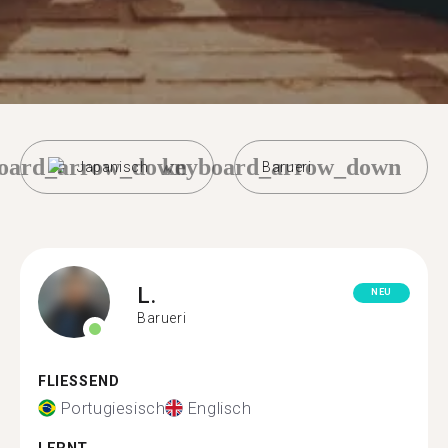
oard_arrow_down
keyboard_arrow_down
Japanisch
Barueri
L.
NEU
Barueri
FLIESSEND
Portugiesisch
Englisch