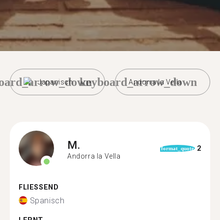
oard_arrow_down
keyboard_arrow_down
Japanisch
Andorra la Vella
M.
2
format_quote
Andorra la Vella
FLIESSEND
Spanisch