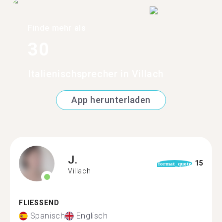
Finde mehr als
30
Italienischsprecher in Villach
App herunterladen
J.
15
format_quote
Villach
FLIESSEND
Spanisch
Englisch