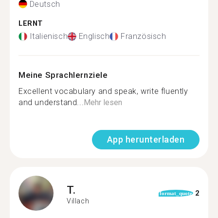
Deutsch
LERNT
Italienisch
Englisch
Französisch
Meine Sprachlernziele
Excellent vocabulary and speak, write fluently
and understand...
Mehr lesen
App herunterladen
T.
2
format_quote
Villach