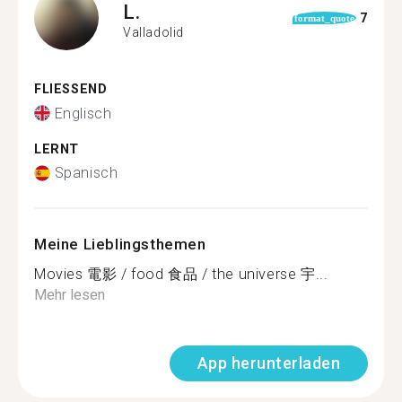
L.
7
format_quote
Valladolid
FLIESSEND
Englisch
LERNT
Spanisch
Meine Lieblingsthemen
Movies 電影 / food 食品 / the universe 宇...
Mehr lesen
App herunterladen