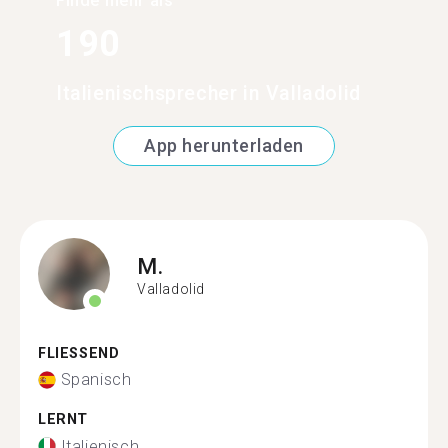
Finde mehr als
190
Italienischsprecher in Valladolid
App herunterladen
M.
Valladolid
FLIESSEND
Spanisch
LERNT
Italienisch