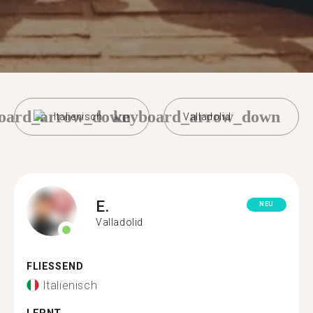
oard_arrow_down
keyboard_arrow_down
Italienisch
Valladolid
E.
NEU
Valladolid
FLIESSEND
Italienisch