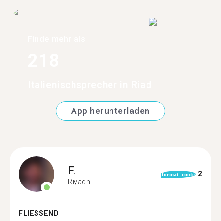
Finde mehr als
218
Italienischsprecher in Riad
App herunterladen
F.
2
format_quote
Riyadh
FLIESSEND