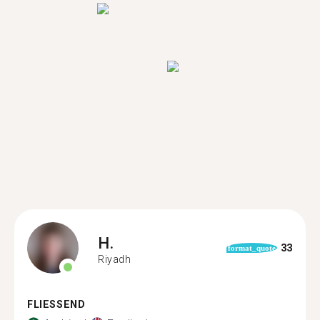
H.
33
format_quote
Riyadh
FLIESSEND