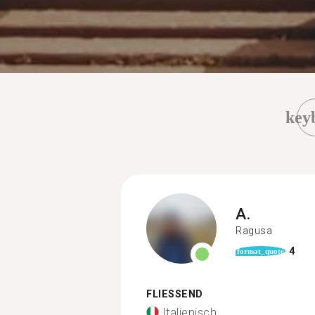
key
A.
Ragusa
4
format_quote
FLIESSEND
Italienisch