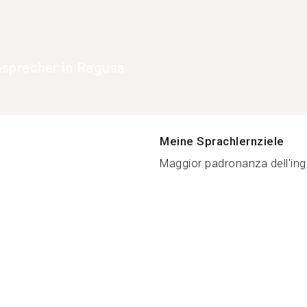
chsprecher in Ragusa
Meine Sprachlernziele
Maggior padronanza dell'ingl