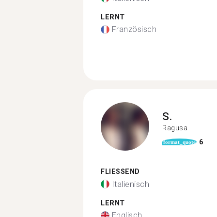
LERNT
Französisch
S.
Ragusa
6
format_quote
FLIESSEND
Italienisch
LERNT
Englisch