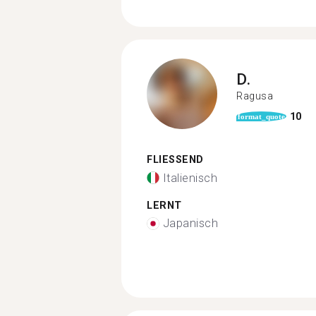
D.
Ragusa
10
format_quote
FLIESSEND
Italienisch
LERNT
Japanisch