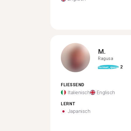
M.
Ragusa
2
format_quote
FLIESSEND
Italienisch
Englisch
LERNT
Japanisch