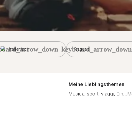
board_arrow_down
keyboard_arrow_down
Italienisch
Ragusa
Meine Lieblingsthemen
Musica, sport, viaggi, Cin...
Me