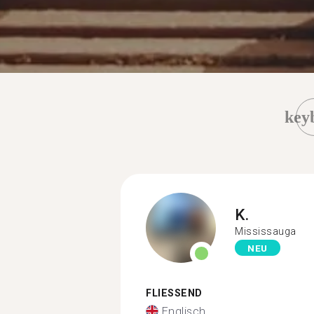
key
K.
Mississauga
NEU
FLIESSEND
Englisch