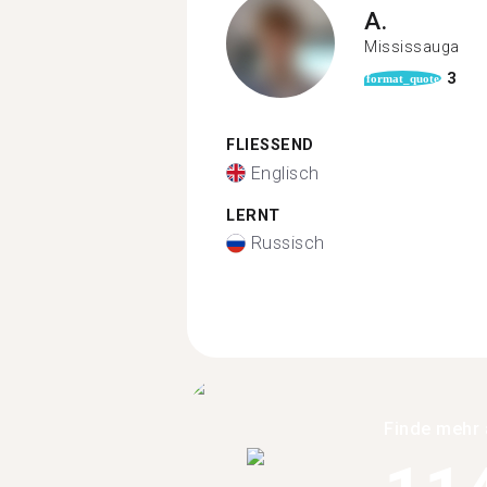
A.
Mississauga
3
format_quote
FLIESSEND
Englisch
LERNT
Russisch
Finde mehr 