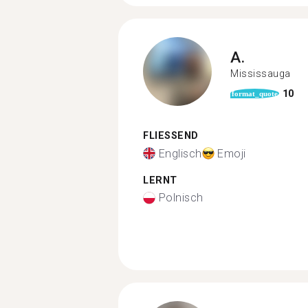
A.
Mississauga
10
format_quote
FLIESSEND
Englisch
Emoji
LERNT
Polnisch