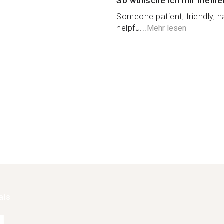
So wünsche ich mir meine
Someone patient, friendly, 
helpfu...
Mehr lesen
als