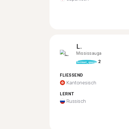
L.
Mississauga
2
format_quote
FLIESSEND
Kantonesisch
LERNT
Russisch