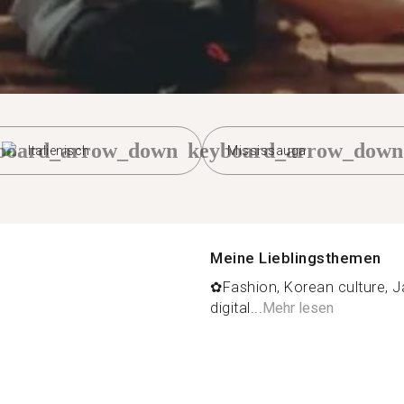
board_arrow_down
keyboard_arrow_down
Italienisch
Mississauga
Meine Lieblingsthemen
✿Fashion, Korean culture, J
digital...
Mehr lesen