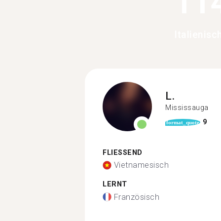
11
Italienis
L.
Mississauga
9
format_quote
FLIESSEND
Vietnamesisch
LERNT
Französisch