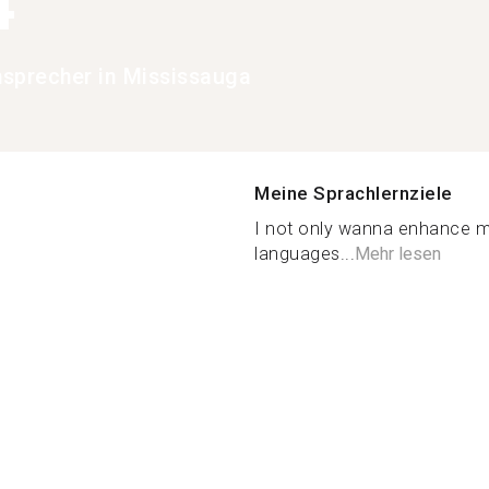
4
chsprecher in Mississauga
Meine Sprachlernziele
I not only wanna enhance my
languages...
Mehr lesen