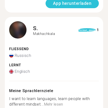
App herunterladen
S.
1
format_quote
Makhachkala
FLIESSEND
Russisch
LERNT
Englisch
Meine Sprachlernziele
I want to learn languages, learn people with
different mindset...
Mehr lesen