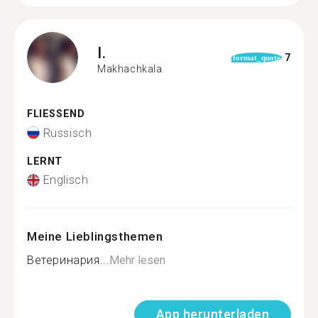
I.
7
format_quote
Makhachkala
FLIESSEND
Russisch
LERNT
Englisch
Meine Lieblingsthemen
Ветеринария...
Mehr lesen
App herunterladen