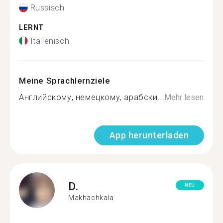
Russisch
LERNT
Italienisch
Meine Sprachlernziele
Английскому, немецкому, арабски...
Mehr lesen
App herunterladen
D.
NEU
Makhachkala