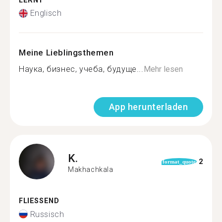
LERNT
Englisch
Meine Lieblingsthemen
Наука, бизнес, учеба, будуще...
Mehr lesen
App herunterladen
K.
2
format_quote
Makhachkala
FLIESSEND
Russisch