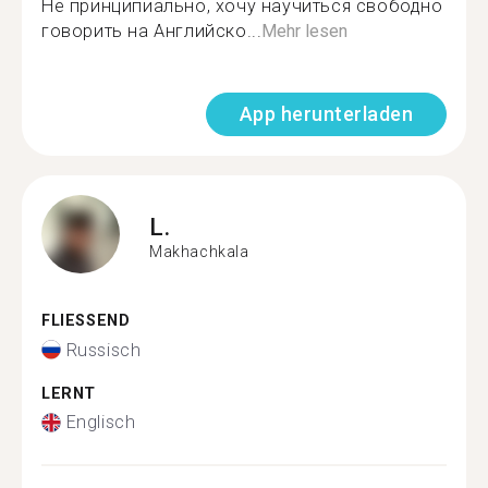
Не принципиально, хочу научиться свободно
говорить на Английско...
Mehr lesen
App herunterladen
L.
Makhachkala
FLIESSEND
Russisch
LERNT
Englisch