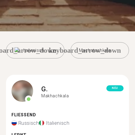
oard_arrow_down
keyboard_arrow_down
Italienisch
Machatschkala
G.
NEU
Makhachkala
FLIESSEND
Russisch
Italienisch