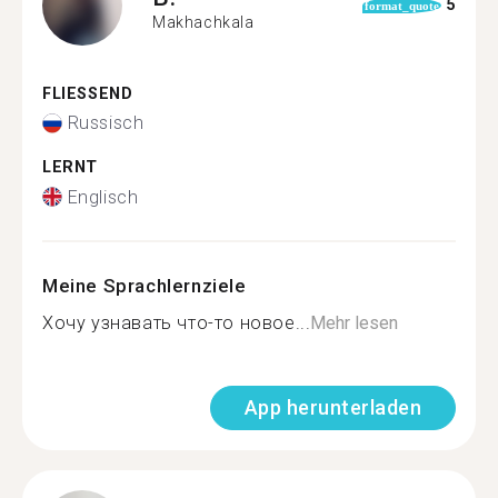
5
format_quote
Makhachkala
FLIESSEND
Russisch
LERNT
Englisch
Meine Sprachlernziele
Хочу узнавать что-то новое...
Mehr lesen
App herunterladen