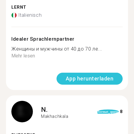
LERNT
Italienisch
Idealer Sprachlernpartner
Женщины и мужчины от 40 до 70 ле...
Mehr lesen
App herunterladen
N.
8
format_quote
Makhachkala