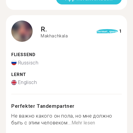
R.
1
format_quote
Makhachkala
FLIESSEND
Russisch
LERNT
Englisch
Perfekter Tandempartner
Не важно какого он пола, но мне должно
быть с этим человеком...
Mehr lesen