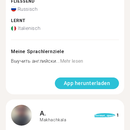
FLIESSEND
Russisch
LERNT
Italienisch
Meine Sprachlernziele
Выучить английски...
Mehr lesen
App herunterladen
A.
1
format_quote
Makhachkala