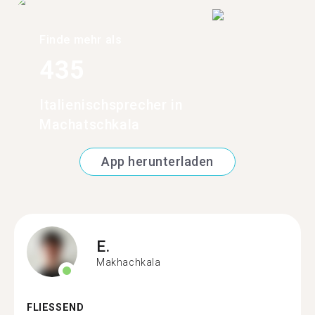
Finde mehr als
435
Italienischsprecher in
Machatschkala
App herunterladen
E.
Makhachkala
FLIESSEND