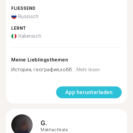
FLIESSEND
Russisch
LERNT
Italienisch
Meine Lieblingsthemen
История, география,хобб...
Mehr lesen
App herunterladen
G.
Makhachkala