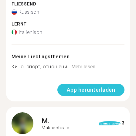
FLIESSEND
Russisch
LERNT
Italienisch
Meine Lieblingsthemen
Кино, спорт, отношени...
Mehr lesen
App herunterladen
M.
3
format_quote
Makhachkala