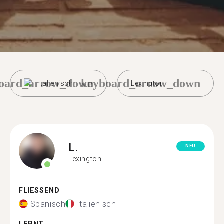
oard_arrow_down
keyboard_arrow_down
Italienisch
Lexington
L.
NEU
Lexington
FLIESSEND
Spanisch
Italienisch