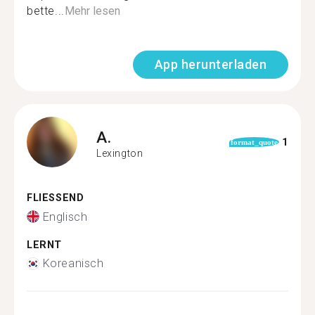
bette...
Mehr lesen
App herunterladen
A.
1
format_quote
Lexington
FLIESSEND
Englisch
LERNT
Koreanisch