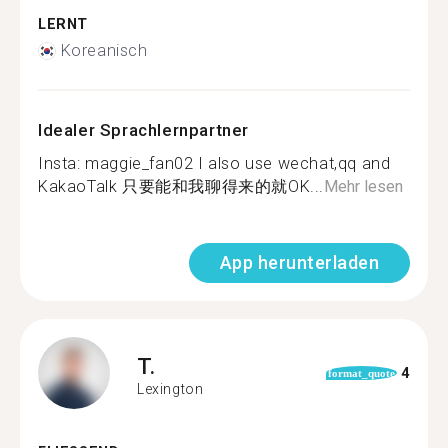
LERNT
Koreanisch
Idealer Sprachlernpartner
Insta: maggie_fan02 I also use wechat,qq and
KakaoTalk 只要能和我聊得来的就OK...
Mehr lesen
App herunterladen
T.
4
format_quote
Lexington