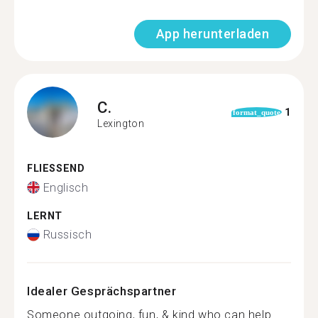
App herunterladen
C.
1
format_quote
Lexington
FLIESSEND
Englisch
LERNT
Russisch
Idealer Gesprächspartner
Someone outgoing, fun, & kind who can help