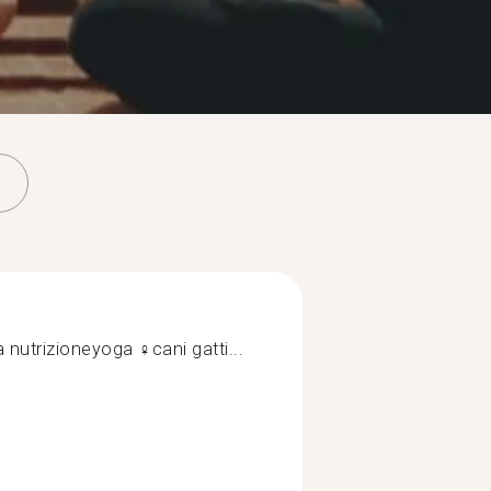
a nutrizioneyoga ‍♀️cani gatti...