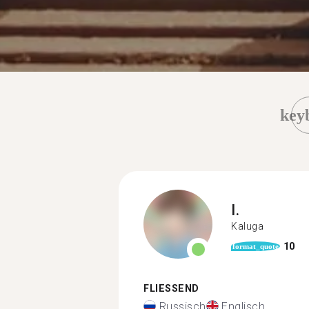
key
I.
Kaluga
10
format_quote
FLIESSEND
Russisch
Englisch