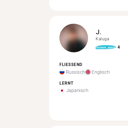
J.
Kaluga
4
format_quote
FLIESSEND
Russisch
Englisch
LERNT
Japanisch