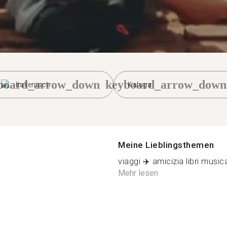
board_arrow_down
keyboard_arrow_down
Italienisch
Kaluga
Meine Lieblingsthemen
viaggi ✈️ amicizia libri music
Mehr lesen