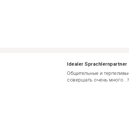
Idealer Sprachlernpartner
Общительные и терпеливые
совершать очень много...