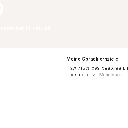
9
hsprecher in Kaluga
Meine Sprachlernziele
Научиться разговаривать 
предложени...
Mehr lesen