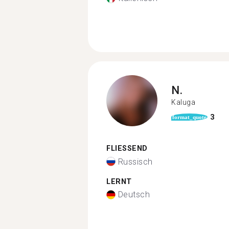
N.
Kaluga
3
format_quote
FLIESSEND
Russisch
LERNT
Deutsch