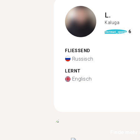
L.
Kaluga
6
format_quote
FLIESSEND
Russisch
LERNT
Englisch
Finde mehr 