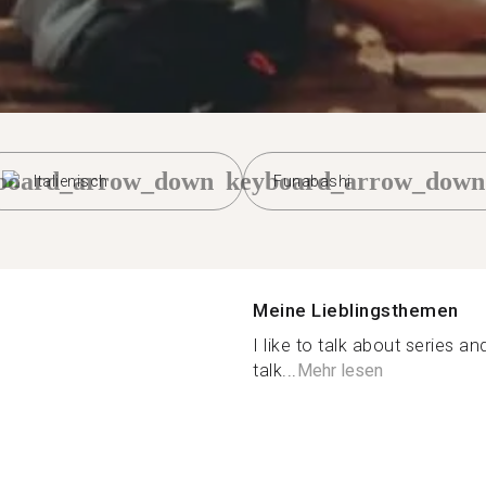
board_arrow_down
keyboard_arrow_down
Italienisch
Funabashi
Meine Lieblingsthemen
I like to talk about series 
talk...
Mehr lesen