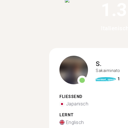
1.
Italienis
S.
Sakaiminato
1
format_quote
FLIESSEND
Japanisch
LERNT
Englisch