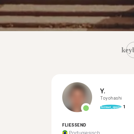
key
Y.
Toyohashi
1
format_quote
FLIESSEND
Portugiesisch