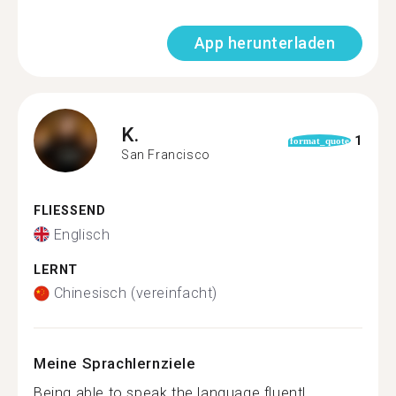
App herunterladen
K.
1
format_quote
San Francisco
FLIESSEND
Englisch
LERNT
Chinesisch (vereinfacht)
Meine Sprachlernziele
Being able to speak the language fluentl...