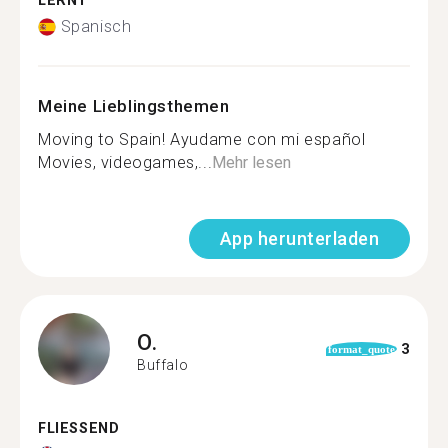
LERNT
Spanisch
Meine Lieblingsthemen
Moving to Spain! Ayudame con mi español
Movies, videogames,...
Mehr lesen
App herunterladen
O.
3
format_quote
Buffalo
FLIESSEND