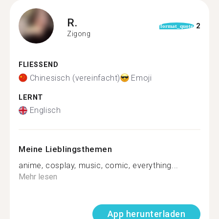
R.
2
format_quote
Zigong
FLIESSEND
Chinesisch (vereinfacht)
Emoji
LERNT
Englisch
Meine Lieblingsthemen
anime, cosplay, music, comic, everything...
Mehr lesen
App herunterladen