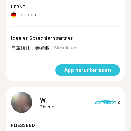
LERNT
Deutsch
Idealer Sprachlernpartner
尊重彼此，善待他...
Mehr lesen
App herunterladen
W.
2
format_quote
Zigong
FLIESSEND