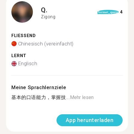
Q.
4
format_quote
Zigong
FLIESSEND
Chinesisch (vereinfacht)
LERNT
Englisch
Meine Sprachlernziele
基本的口语能力，掌握技...
Mehr lesen
App herunterladen