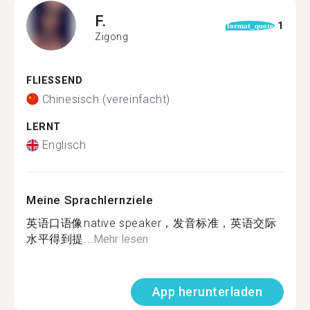
F.
1
format_quote
Zigong
FLIESSEND
Chinesisch (vereinfacht)
LERNT
Englisch
Meine Sprachlernziele
英语口语像native speaker，发音标准，英语交际
水平得到提...
Mehr lesen
App herunterladen