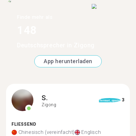
Finde mehr als
148
Deutschsprecher in Zigong
App herunterladen
S.
3
format_quote
Zigong
FLIESSEND
Chinesisch (vereinfacht)
Englisch