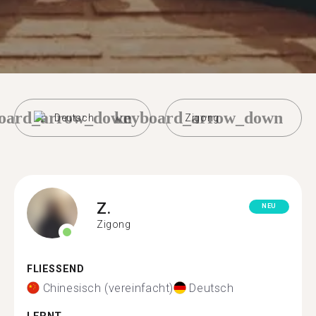
oard_arrow_down
keyboard_arrow_down
Deutsch
Zigong
Z.
NEU
Zigong
FLIESSEND
Chinesisch (vereinfacht)
Deutsch