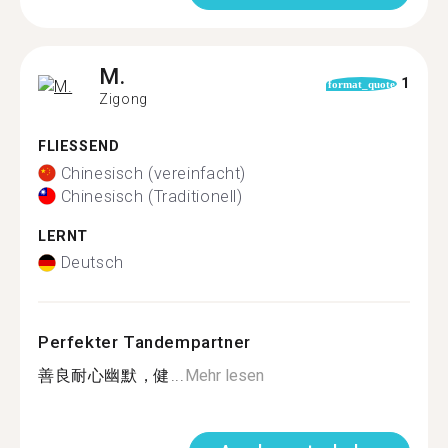
M.
1
format_quote
Zigong
FLIESSEND
Chinesisch (vereinfacht)
Chinesisch (Traditionell)
LERNT
Deutsch
Perfekter Tandempartner
善良耐心幽默，健...
Mehr lesen