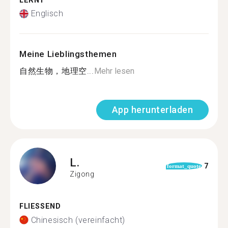
LERNT
Englisch
Meine Lieblingsthemen
自然生物，地理空...
Mehr lesen
App herunterladen
L.
7
format_quote
Zigong
FLIESSEND
Chinesisch (vereinfacht)