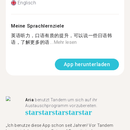
Englisch
Meine Sprachlernziele
英语听力，口语有质的提升，可以说一些日语韩
语，了解更多的语...
Mehr lesen
App herunterladen
Aria
benutzt Tandem um sich auf ihr
Austauschprogramm vorzubereiten.
star
star
star
star
star
„Ich benutze diese App schon seit Jahren! Vor Tandem