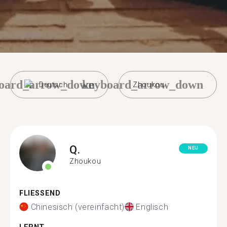
oard_arrow_down
keyboard_arrow_down
Deutsch
Zhoukou
Q.
NEU
Zhoukou
FLIESSEND
Chinesisch (vereinfacht)
Englisch