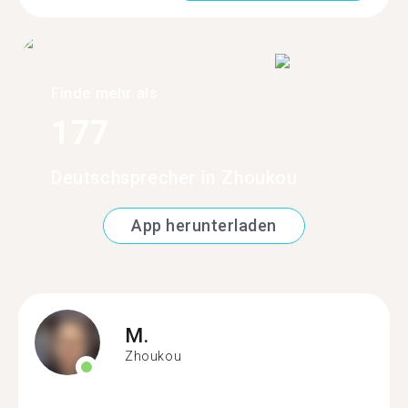
Finde mehr als
177
Deutschsprecher in Zhoukou
App herunterladen
M.
Zhoukou