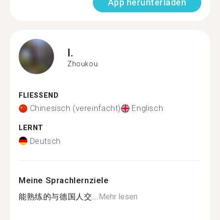
App herunterladen
I.
Zhoukou
FLIESSEND
Chinesisch (vereinfacht)
Englisch
LERNT
Deutsch
Meine Sprachlernziele
能熟练的与德国人交...
Mehr lesen