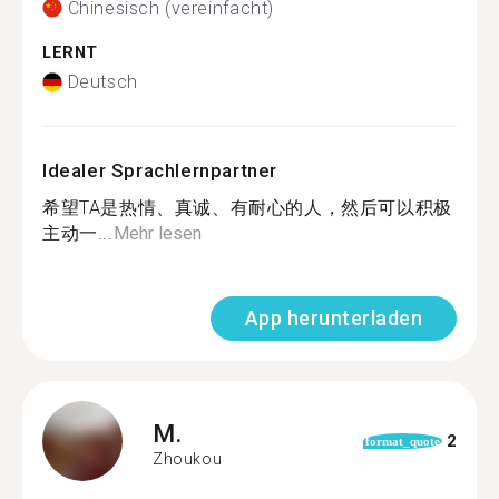
Chinesisch (vereinfacht)
LERNT
Deutsch
Idealer Sprachlernpartner
希望TA是热情、真诚、有耐心的人，然后可以积极
主动一...
Mehr lesen
App herunterladen
M.
2
format_quote
Zhoukou