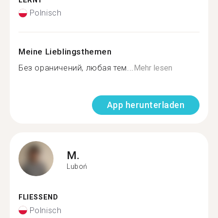
LERNT
Polnisch
Meine Lieblingsthemen
Без ораничений, любая тем...
Mehr lesen
App herunterladen
M.
Luboń
FLIESSEND
Polnisch