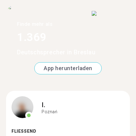
Finde mehr als
1.369
Deutschsprecher in Breslau
App herunterladen
I.
Poznań
FLIESSEND