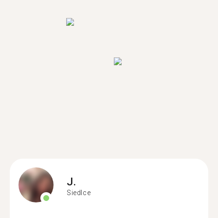
J.
Siedlce