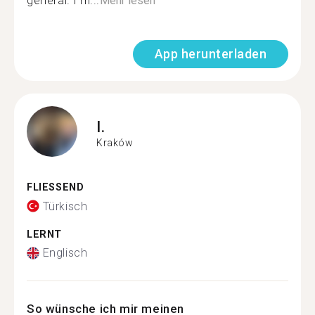
general. I'm...
Mehr lesen
App herunterladen
I.
Kraków
FLIESSEND
Türkisch
LERNT
Englisch
So wünsche ich mir meinen