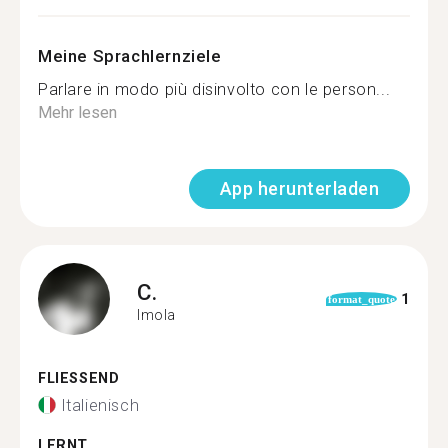
Meine Sprachlernziele
Parlare in modo più disinvolto con le person...
Mehr lesen
App herunterladen
C.
1
format_quote
Imola
FLIESSEND
Italienisch
LERNT