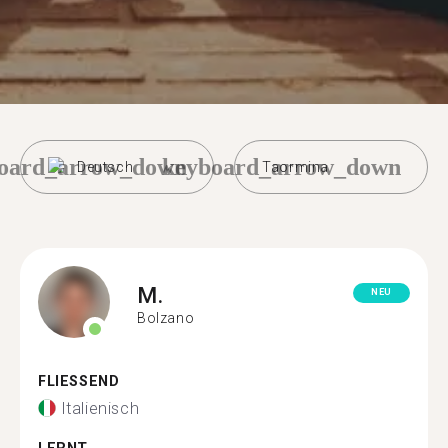
oard_arrow_down
keyboard_arrow_down
Deutsch
Taormina
M.
NEU
Bolzano
FLIESSEND
Italienisch