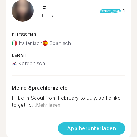
F.
1
format_quote
Latina
FLIESSEND
Italienisch
Spanisch
LERNT
Koreanisch
Meine Sprachlernziele
I'll be in Seoul from February to July, so I'd like
to get to...
Mehr lesen
App herunterladen