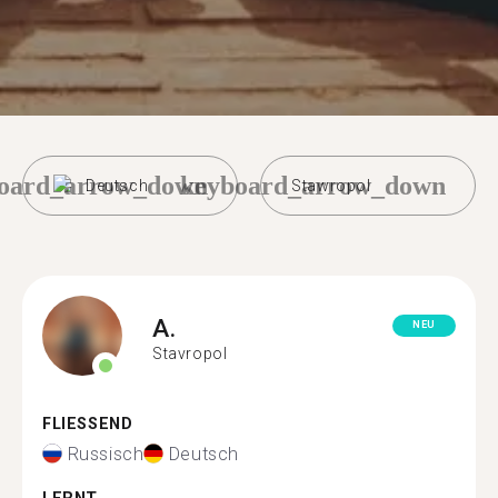
oard_arrow_down
keyboard_arrow_down
Deutsch
Stawropol
A.
NEU
Stavropol
FLIESSEND
Russisch
Deutsch