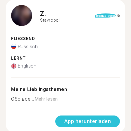
Z.
6
format_quote
Stavropol
FLIESSEND
Russisch
LERNT
Englisch
Meine Lieblingsthemen
Обо все...
Mehr lesen
App herunterladen