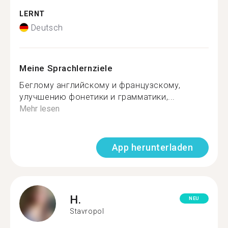
LERNT
Deutsch
Meine Sprachlernziele
Беглому английскому и французскому,
улучшению фонетики и грамматики,...
Mehr lesen
App herunterladen
H.
NEU
Stavropol