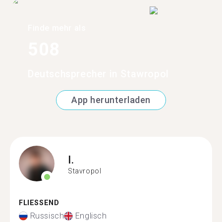
Finde mehr als
508
Deutschsprecher in Stawropol
App herunterladen
I.
Stavropol
FLIESSEND
Russisch
Englisch