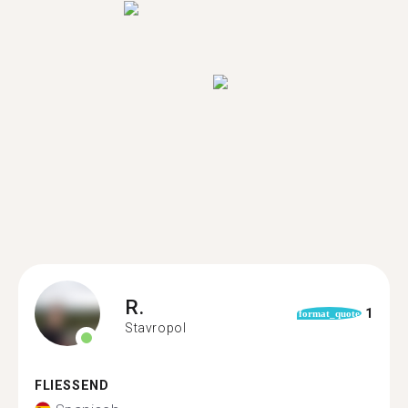
R.
1
format_quote
Stavropol
FLIESSEND