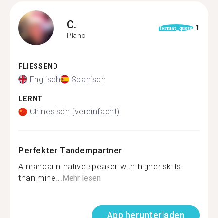
C.
1
format_quote
Plano
FLIESSEND
Englisch
Spanisch
LERNT
Chinesisch (vereinfacht)
Perfekter Tandempartner
A mandarin native speaker with higher skills
than mine...
Mehr lesen
App herunterladen