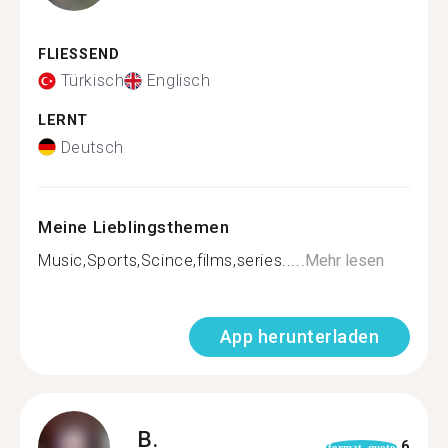
FLIESSEND
Türkisch
Englisch
LERNT
Deutsch
Meine Lieblingsthemen
Music,Sports,Scince,films,series.....
Mehr lesen
App herunterladen
B.
6
format_quote