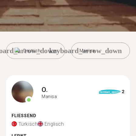
oard_arrow_down
keyboard_arrow_down
Deutsch
Manisa
O.
2
format_quote
Manisa
FLIESSEND
Türkisch
Englisch