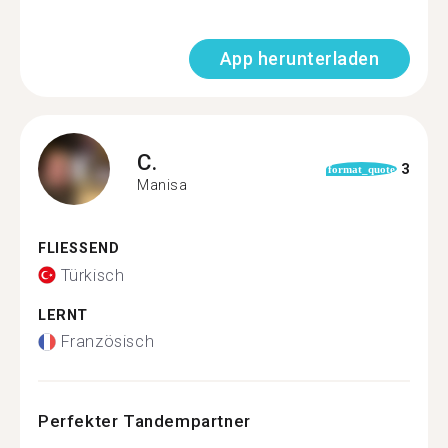
App herunterladen
C.
3
format_quote
Manisa
FLIESSEND
Türkisch
LERNT
Französisch
Perfekter Tandempartner