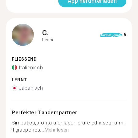
App herunterladen
G.
6
format_quote
Lecce
FLIESSEND
Italienisch
LERNT
Japanisch
Perfekter Tandempartner
Simpatica,pronta a chiacchierare ed insegnarmi
il giappones...
Mehr lesen