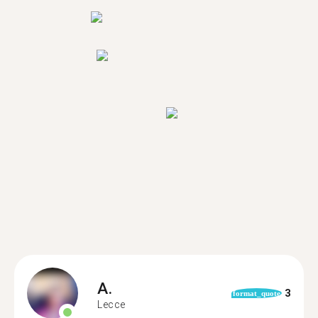
A.
3
format_quote
Lecce