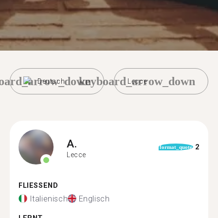
oard_arrow_down
keyboard_arrow_down
Deutsch
Lecce
A.
2
format_quote
Lecce
FLIESSEND
Italienisch
Englisch