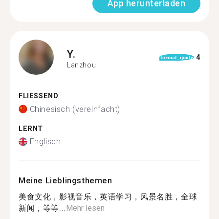
App herunterladen
Y.
4
format_quote
Lanzhou
FLIESSEND
Chinesisch (vereinfacht)
LERNT
Englisch
Meine Lieblingsthemen
美食文化，影视音乐，英语学习，风景名胜，全球
新闻，等等...
Mehr lesen