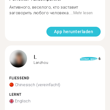
Активного, веселого, кто заставит
заговорить любого человека....
Mehr lesen
App herunterladen
I.
6
format_quote
Lanzhou
FLIESSEND
Chinesisch (vereinfacht)
LERNT
Englisch