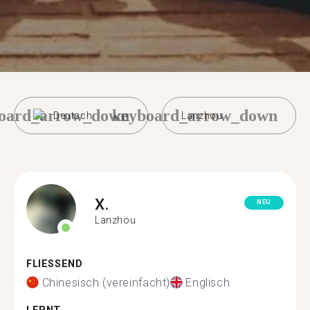
oard_arrow_down
keyboard_arrow_down
Deutsch
Lanzhou
X.
NEU
Lanzhou
FLIESSEND
Chinesisch (vereinfacht)
Englisch