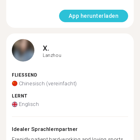
App herunterladen
X.
Lanzhou
FLIESSEND
Chinesisch (vereinfacht)
LERNT
Englisch
Idealer Sprachlernpartner
Frenidly,patient,hard-working and loving sports...