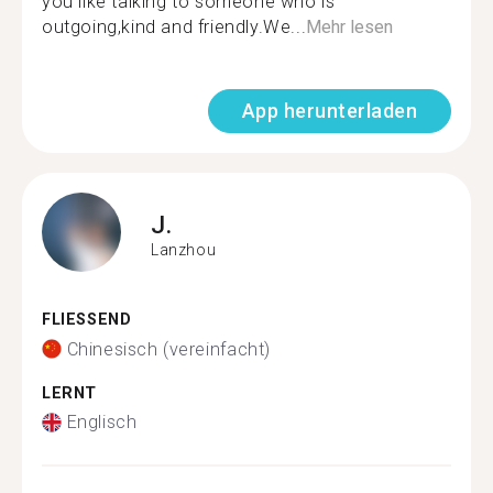
you like talking to someone who is
outgoing,kind and friendly.We...
Mehr lesen
App herunterladen
J.
Lanzhou
FLIESSEND
Chinesisch (vereinfacht)
LERNT
Englisch