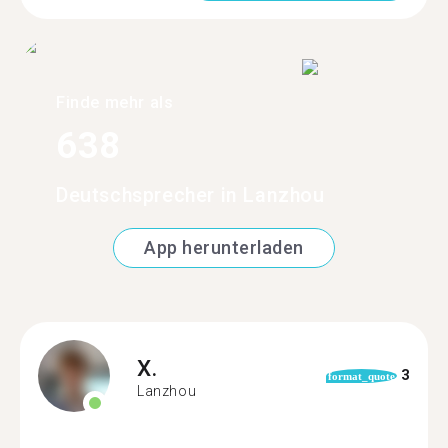
Finde mehr als
638
Deutschsprecher in Lanzhou
App herunterladen
X.
3
format_quote
Lanzhou