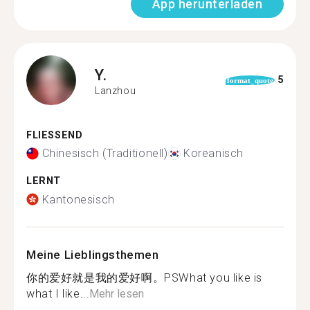
App herunterladen
Y.
5
format_quote
Lanzhou
FLIESSEND
Chinesisch (Traditionell)
Koreanisch
LERNT
Kantonesisch
Meine Lieblingsthemen
你的爱好就是我的爱好啊。PSWhat you like is
what I like...
Mehr lesen