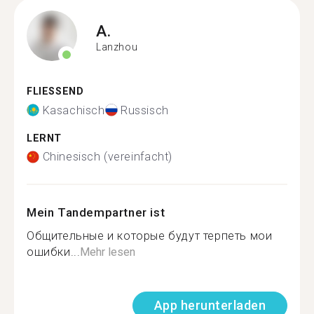
A.
Lanzhou
FLIESSEND
Kasachisch
Russisch
LERNT
Chinesisch (vereinfacht)
Mein Tandempartner ist
Общительные и которые будут терпеть мои
ошибки...
Mehr lesen
App herunterladen