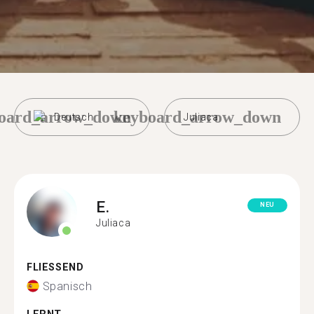
oard_arrow_down
keyboard_arrow_down
Deutsch
Juliaca
E.
NEU
Juliaca
FLIESSEND
Spanisch