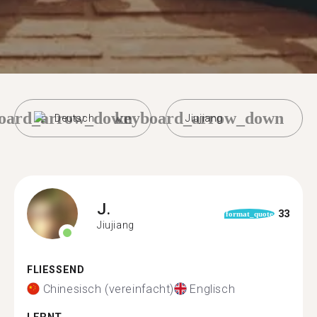
oard_arrow_down
keyboard_arrow_down
Deutsch
Jiujiang
J.
33
format_quote
Jiujiang
FLIESSEND
Chinesisch (vereinfacht)
Englisch