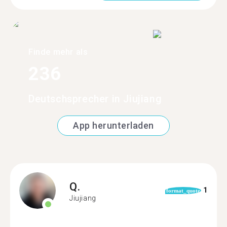
Finde mehr als
236
Deutschsprecher in Jiujiang
App herunterladen
Q.
1
format_quote
Jiujiang