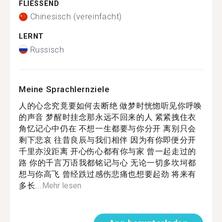
FLIESSEND
Chinesisch (vereinfacht)
LERNT
Russisch
Meine Sprachlernziele
人的心念究竟要如何去断绝 做梦时恍惚听见你呼唤
的声音 梦醒时挂念那永远不回来的人 紧紧拽住衣
角忆记心中仍在 不想一生都要与你分开 离别只会
剩下悲哀 往昔良辰与我们相伴 因为有你即便分开
千里亦没距离 开心伤心都有你与家 曾一起走过的
路 你的千言万语我都铭记与心 无论一切多坎坷都
想与你高飞 曾经跌过感伤悲痛也想要起劲 将来有
多长...
Mehr lesen