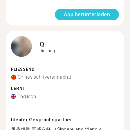
App herunterladen
Q.
Jiujiang
FLIESSEND
Chinesisch (vereinfacht)
LERNT
Englisch
Idealer Gesprächspartner
风趣幽默 真诚友好 （Sincere and friendly....