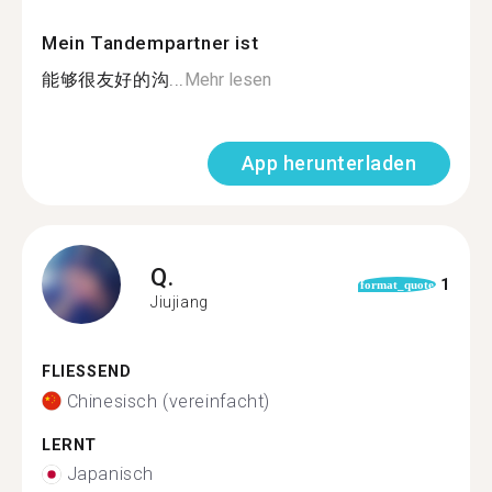
Mein Tandempartner ist
能够很友好的沟...
Mehr lesen
App herunterladen
Q.
1
format_quote
Jiujiang
FLIESSEND
Chinesisch (vereinfacht)
LERNT
Japanisch