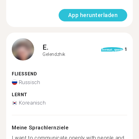
App herunterladen
E.
1
format_quote
Gelendzhik
FLIESSEND
Russisch
LERNT
Koreanisch
Meine Sprachlernziele
I want to communicate openly with people and