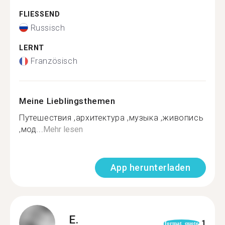
FLIESSEND
Russisch
LERNT
Französisch
Meine Lieblingsthemen
Путешествия ,архитектура ,музыка ,живопись
,мод...
Mehr lesen
App herunterladen
E.
1
format_quote