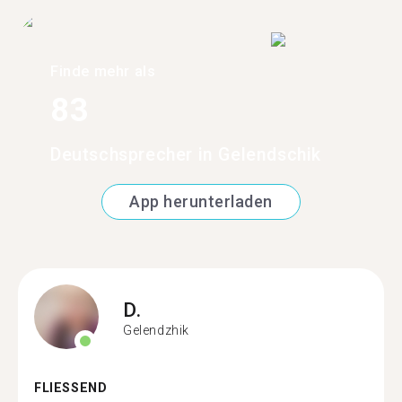
Finde mehr als
83
Deutschsprecher in Gelendschik
App herunterladen
D.
Gelendzhik
FLIESSEND