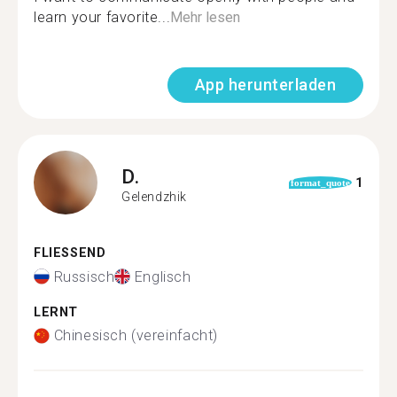
learn your favorite...
Mehr lesen
App herunterladen
D.
1
format_quote
Gelendzhik
FLIESSEND
Russisch
Englisch
LERNT
Chinesisch (vereinfacht)