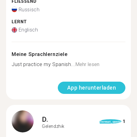
FLIESSEND
Russisch
LERNT
Englisch
Meine Sprachlernziele
Just practice my Spanish...
Mehr lesen
App herunterladen
D.
1
format_quote
Gelendzhik