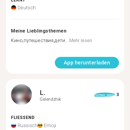
LERNT
Deutsch
Meine Lieblingsthemen
Кино,путешествия,дети...
Mehr lesen
App herunterladen
L.
3
format_quote
Gelendzhik
FLIESSEND
Russisch
Emoji