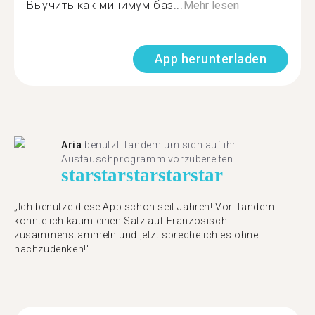
Выучить как минимум баз...
Mehr lesen
App herunterladen
Aria
benutzt Tandem um sich auf ihr
Austauschprogramm vorzubereiten.
star
star
star
star
star
„Ich benutze diese App schon seit Jahren! Vor Tandem
konnte ich kaum einen Satz auf Französisch
zusammenstammeln und jetzt spreche ich es ohne
nachzudenken!"