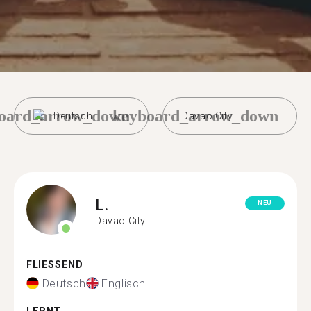
oard_arrow_down
keyboard_arrow_down
Deutsch
Davao City
L.
NEU
Davao City
FLIESSEND
Deutsch
Englisch