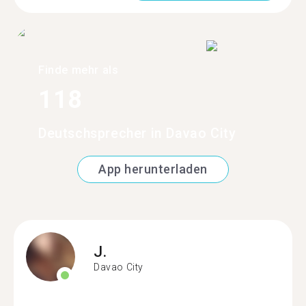
Finde mehr als
118
Deutschsprecher in Davao City
App herunterladen
J.
Davao City