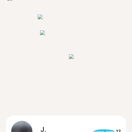
J.
12
format_quote