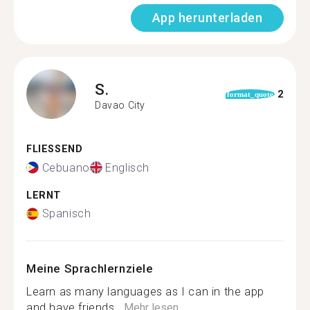
App herunterladen
S.
2
format_quote
Davao City
FLIESSEND
Cebuano
Englisch
LERNT
Spanisch
Meine Sprachlernziele
Learn as many languages as I can in the app
and have friends...
Mehr lesen