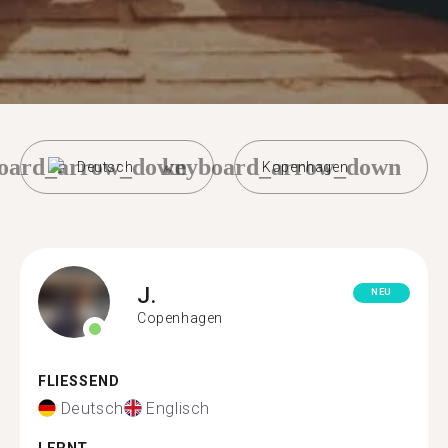
oard_arrow_down
keyboard_arrow_down
Deutsch
Kopenhagen
J.
NEU
Copenhagen
FLIESSEND
Deutsch
Englisch