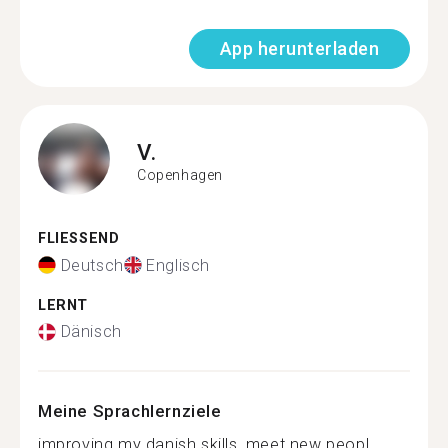
App herunterladen
V.
Copenhagen
FLIESSEND
Deutsch
Englisch
LERNT
Dänisch
Meine Sprachlernziele
improving my danish skills, meet new peopl...