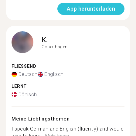
App herunterladen
K.
Copenhagen
FLIESSEND
Deutsch
Englisch
LERNT
Dänisch
Meine Lieblingsthemen
I speak German and English (fluently) and would
love to learn...
Mehr lesen