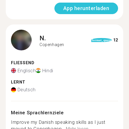
App herunterladen
N.
12
format_quote
Copenhagen
FLIESSEND
Englisch
Hindi
LERNT
Deutsch
Meine Sprachlernziele
Improve my Danish speaking skills as I just
moved to Copenhagen...
Mehr lesen