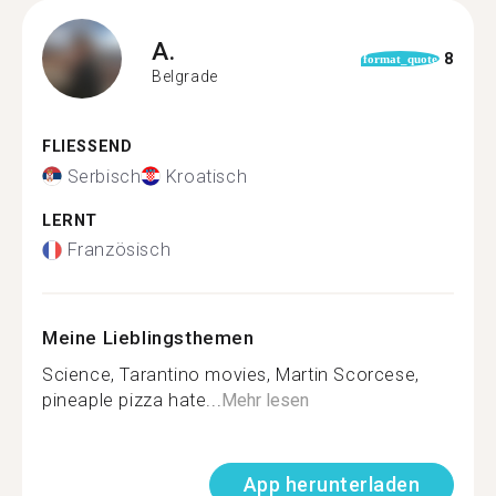
A.
8
format_quote
Belgrade
FLIESSEND
Serbisch
Kroatisch
LERNT
Französisch
Meine Lieblingsthemen
Science, Tarantino movies, Martin Scorcese,
pineaple pizza hate...
Mehr lesen
App herunterladen