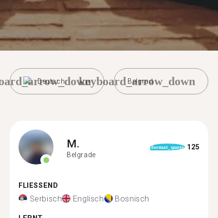
oard_arrow_down
keyboard_arrow_down
Deutsch
Belgrad
M.
125
format_quote
Belgrade
FLIESSEND
Serbisch
Englisch
Bosnisch