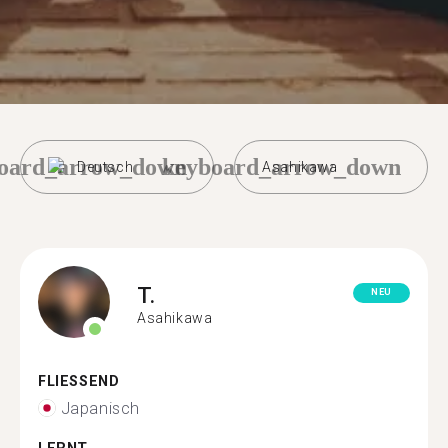
oard_arrow_down
keyboard_arrow_down
Deutsch
Asahikawa
T.
NEU
Asahikawa
FLIESSEND
Japanisch