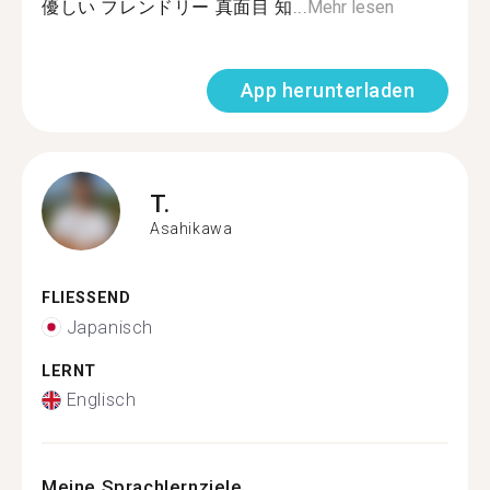
優しい フレンドリー 真面目 知...
Mehr lesen
App herunterladen
T.
Asahikawa
FLIESSEND
Japanisch
LERNT
Englisch
Meine Sprachlernziele