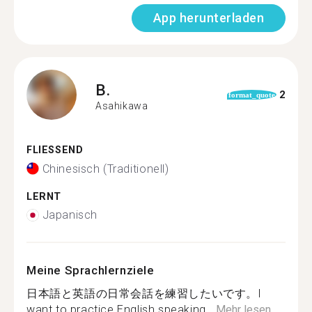
App herunterladen
B.
2
format_quote
Asahikawa
FLIESSEND
Chinesisch (Traditionell)
LERNT
Japanisch
Meine Sprachlernziele
日本語と英語の日常会話を練習したいです。I
want to practice English speaking...
Mehr lesen