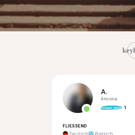
key
A.
Ancona
1
format_quote
FLIESSEND
Deutsch
Bairisch