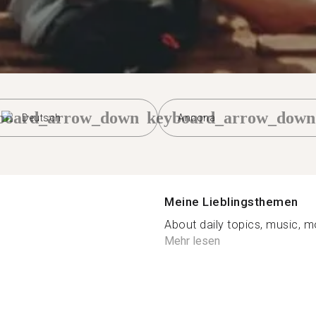
board_arrow_down
keyboard_arrow_down
Deutsch
Ancona
Meine Lieblingsthemen
About daily topics, music, movi
Mehr lesen