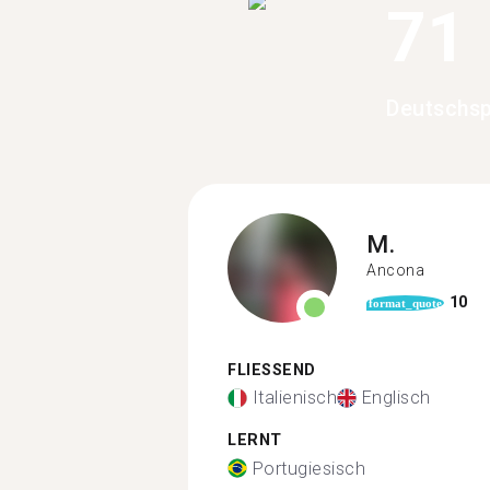
71
Deutschsp
M.
Ancona
10
format_quote
FLIESSEND
Italienisch
Englisch
LERNT
Portugiesisch