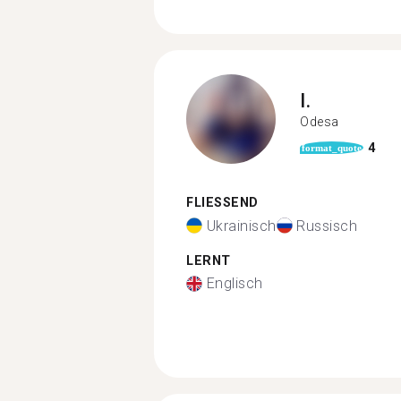
I.
Odesa
4
format_quote
FLIESSEND
Ukrainisch
Russisch
LERNT
Englisch