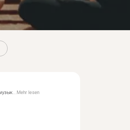
музык...
Mehr lesen