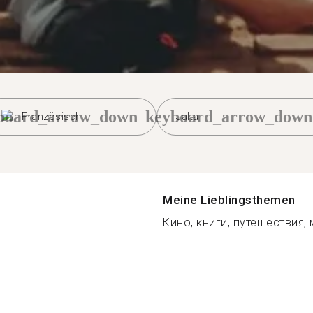
board_arrow_down
keyboard_arrow_down
Französisch
Jalta
Meine Lieblingsthemen
Кино, книги, путешествия, 