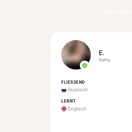
Französis
E.
Sumy
FLIESSEND
Russisch
LERNT
Englisch