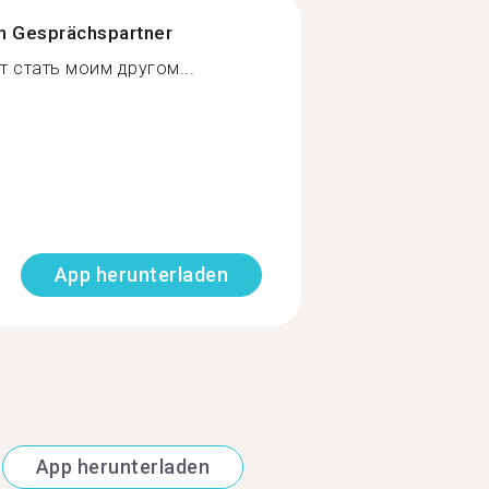
n Gesprächspartner
стать моим другом...
App herunterladen
App herunterladen