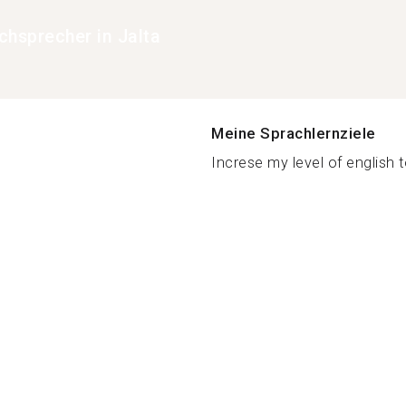
chsprecher in Jalta
Meine Sprachlernziele
Increse my level of english t