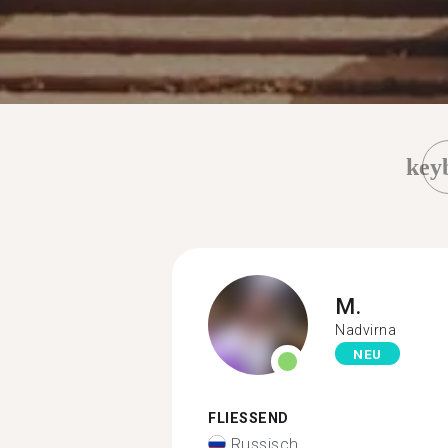
key
M.
Nadvirna
NEU
FLIESSEND
Russisch