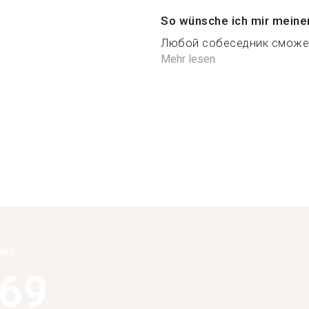
So wünsche ich mir meine
Любой собеседник сможет 
Mehr lesen
als
369