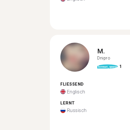
M.
Dnipro
1
format_quote
FLIESSEND
Englisch
LERNT
Russisch