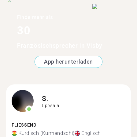
Finde mehr als
30
Französischsprecher in Visby
App herunterladen
S.
Uppsala
FLIESSEND
Kurdisch (Kurmandschi)
Englisch