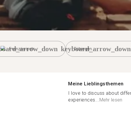
board_arrow_down
keyboard_arrow_down
Französisch
Tübingen
Meine Lieblingsthemen
I love to discuss about diffe
experiences...
Mehr lesen