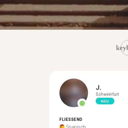
key
J.
Schweinfurt
NEU
FLIESSEND
Spanisch