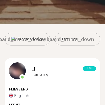
oard_arrow_down
keyboard_arrow_down
Französisch
Tamuning
J.
NEU
Tamuning
FLIESSEND
Englisch