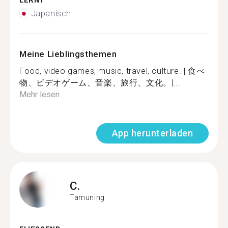
LERNT
Japanisch
Meine Lieblingsthemen
Food, video games, music, travel, culture. | 食べ
物、ビデオゲーム、音楽、旅行、文化。|...
Mehr lesen
App herunterladen
C.
Tamuning