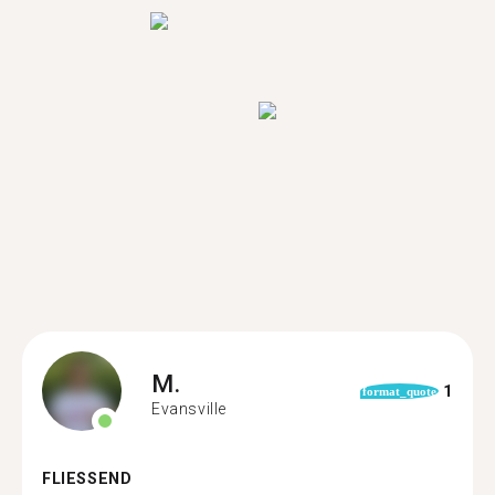
M.
1
format_quote
Evansville
FLIESSEND