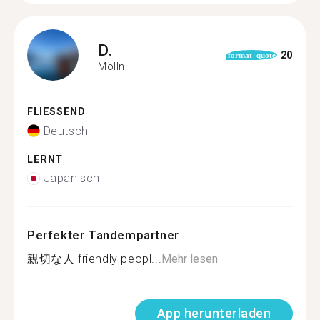
D.
20
format_quote
Mölln
FLIESSEND
Deutsch
LERNT
Japanisch
Perfekter Tandempartner
親切な人 friendly peopl...
Mehr lesen
App herunterladen