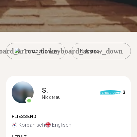
oard_arrow_down
keyboard_arrow_down
Französisch
Nidderau
S.
3
format_quote
Nidderau
FLIESSEND
Koreanisch
Englisch