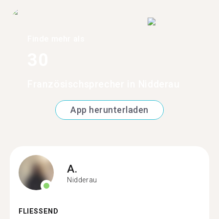
Finde mehr als
30
Französischsprecher in Nidderau
App herunterladen
A.
Nidderau
FLIESSEND