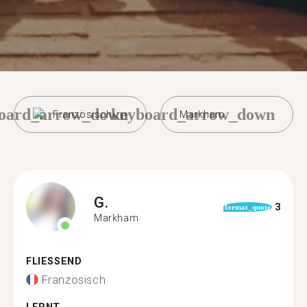
oard_arrow_down
keyboard_arrow_down
Französisch
Markham
G.
3
format_quote
Markham
FLIESSEND
Französisch