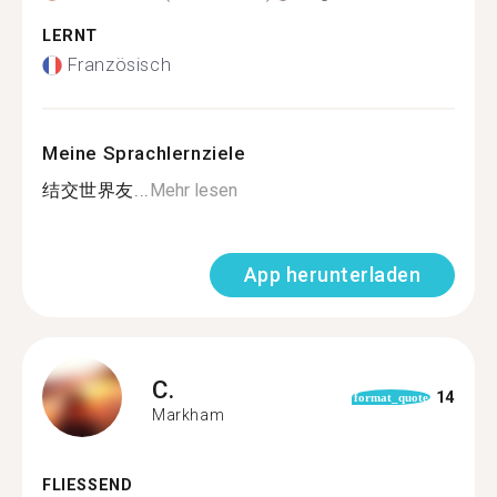
LERNT
Französisch
Meine Sprachlernziele
结交世界友...
Mehr lesen
App herunterladen
C.
14
format_quote
Markham
FLIESSEND