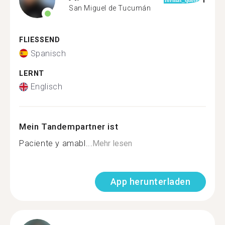
1
format_quote
San Miguel de Tucumán
FLIESSEND
Spanisch
LERNT
Englisch
Mein Tandempartner ist
Paciente y amabl...
Mehr lesen
App herunterladen