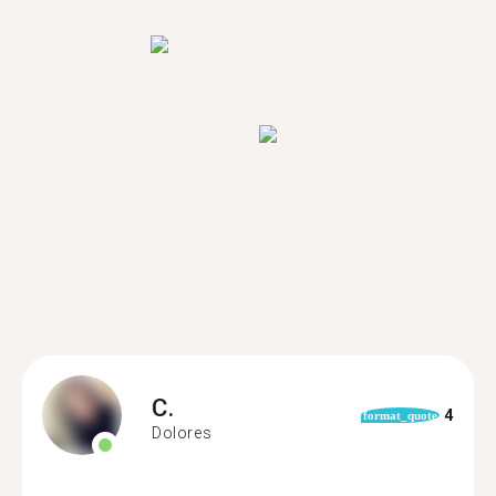
C.
4
format_quote
Dolores