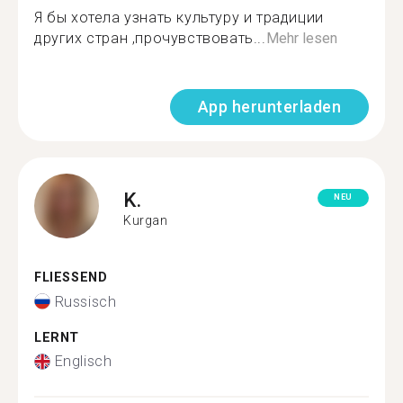
Я бы хотела узнать культуру и традиции
других стран ,прочувствовать...
Mehr lesen
App herunterladen
K.
NEU
Kurgan
FLIESSEND
Russisch
LERNT
Englisch