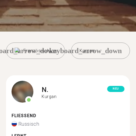
oard_arrow_down
keyboard_arrow_down
Französisch
Kurgan
N.
NEU
Kurgan
FLIESSEND
Russisch