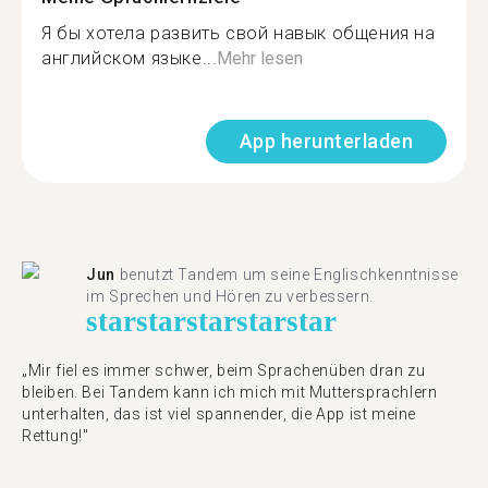
Я бы хотела развить свой навык общения на
английском языке...
Mehr lesen
App herunterladen
Jun
benutzt Tandem um seine Englischkenntnisse
im Sprechen und Hören zu verbessern.
star
star
star
star
star
„Mir fiel es immer schwer, beim Sprachenüben dran zu
bleiben. Bei Tandem kann ich mich mit Muttersprachlern
unterhalten, das ist viel spannender, die App ist meine
Rettung!"