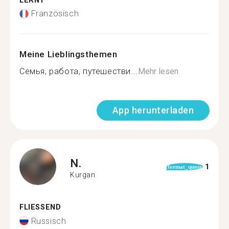
LERNT
Französisch
Meine Lieblingsthemen
Семья, работа, путешестви...
Mehr lesen
App herunterladen
N.
1
format_quote
Kurgan
FLIESSEND
Russisch