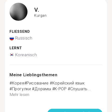
V.
Kurgan
FLIESSEND
Russisch
LERNT
Koreanisch
Meine Lieblingsthemen
#Корея#Рисование #Корейский язык
#Прогулки #Дорамы #K-POP #Слушать...
Mehr lesen