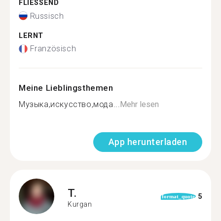
FLIESSEND
Russisch
LERNT
Französisch
Meine Lieblingsthemen
Музыка,искусство,мода...
Mehr lesen
App herunterladen
T.
5
format_quote
Kurgan