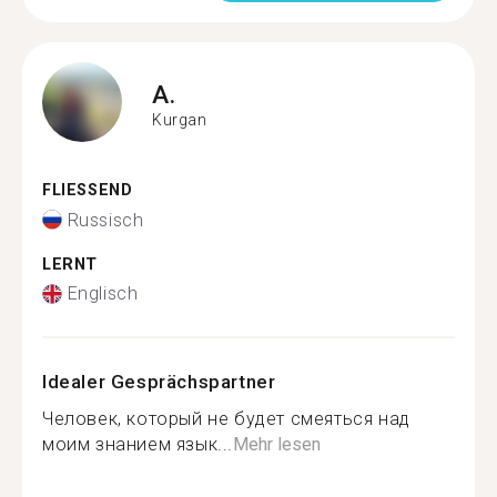
A.
Kurgan
FLIESSEND
Russisch
LERNT
Englisch
Idealer Gesprächspartner
Человек, который не будет смеяться над
моим знанием язык...
Mehr lesen