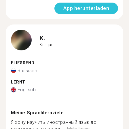
App herunterladen
K.
Kurgan
FLIESSEND
Russisch
LERNT
Englisch
Meine Sprachlernziele
Я хочу изучить иностранный язык до
разговорного уровня ...
Mehr lesen