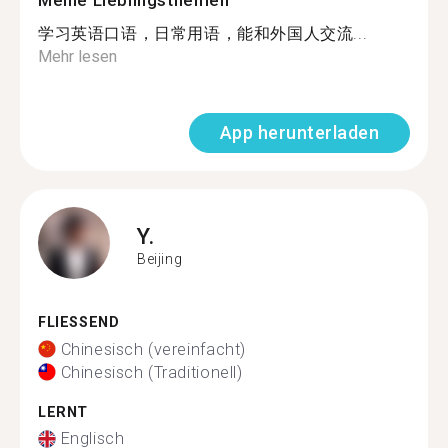
Meine Lieblingsthemen
学习英语口语，日常用语，能和外国人交流...
Mehr lesen
App herunterladen
Y.
Beijing
FLIESSEND
Chinesisch (vereinfacht)
Chinesisch (Traditionell)
LERNT
Englisch