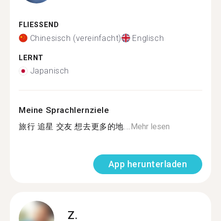
FLIESSEND
Chinesisch (vereinfacht)
Englisch
LERNT
Japanisch
Meine Sprachlernziele
旅行 追星 交友 想去更多的地...
Mehr lesen
App herunterladen
Z.