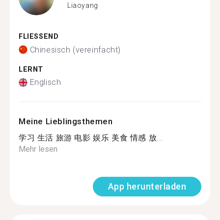
Liaoyang
FLIESSEND
Chinesisch (vereinfacht)
LERNT
Englisch
Meine Lieblingsthemen
学习 生活 旅游 电影 娱乐 美食 情感 放...
Mehr lesen
App herunterladen