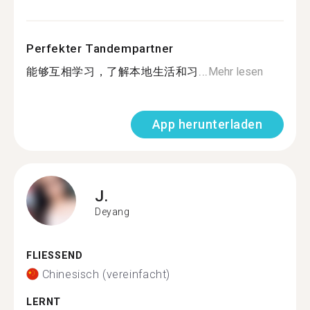
Perfekter Tandempartner
能够互相学习，了解本地生活和习...
Mehr lesen
App herunterladen
J.
Deyang
FLIESSEND
Chinesisch (vereinfacht)
LERNT