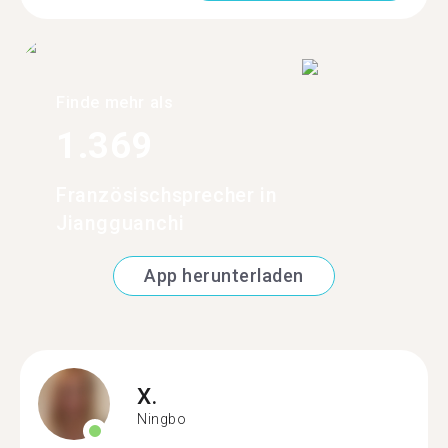
Finde mehr als
1.369
Französischsprecher in
Jiangguanchi
App herunterladen
X.
Ningbo