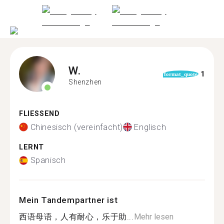
W.
1
format_quote
Shenzhen
FLIESSEND
Chinesisch (vereinfacht)
Englisch
LERNT
Spanisch
Mein Tandempartner ist
西语母语，人有耐心，乐于助...
Mehr lesen