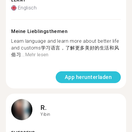
LERNT
Englisch
Meine Lieblingsthemen
Learn language and learn more about better life
and customs学习语言，了解更多美好的生活和风
俗习...
Mehr lesen
App herunterladen
R.
Yibin