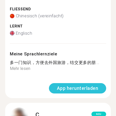
FLIESSEND
Chinesisch (vereinfacht)
LERNT
Englisch
Meine Sprachlernziele
多一门知识，方便去外国旅游，结交更多的朋...
Mehr lesen
App herunterladen
C.
NEU