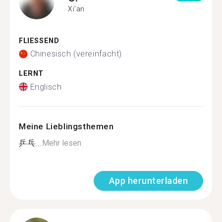
Xi'an
FLIESSEND
Chinesisch (vereinfacht)
LERNT
Englisch
Meine Lieblingsthemen
乒乓...
Mehr lesen
App herunterladen