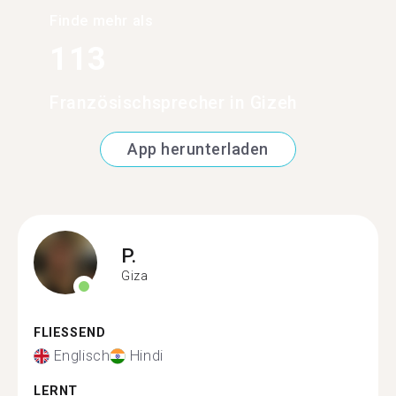
Finde mehr als
113
Französischsprecher in Gizeh
App herunterladen
P.
Giza
FLIESSEND
Englisch
Hindi
LERNT