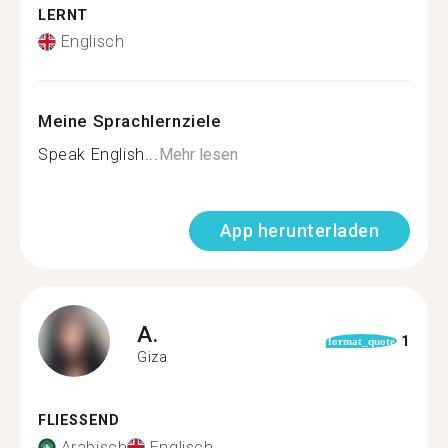
LERNT
Englisch
Meine Sprachlernziele
Speak English...
Mehr lesen
App herunterladen
A.
1
format_quote
Giza
FLIESSEND
Arabisch
Englisch