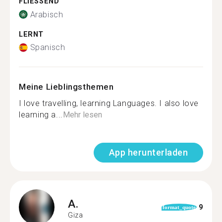
FLIESSEND
Arabisch
LERNT
Spanisch
Meine Lieblingsthemen
I love travelling, learning Languages. I also love
learning a...
Mehr lesen
App herunterladen
A.
9
format_quote
Giza