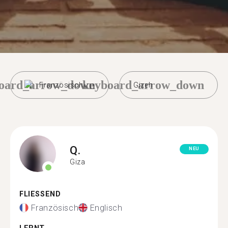
oard_arrow_down
keyboard_arrow_down
Französisch
Gizeh
Q.
NEU
Giza
FLIESSEND
Französisch
Englisch