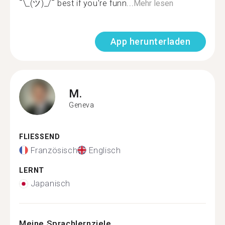
¯\_(ツ)_/¯ best if you're funn...
Mehr lesen
App herunterladen
M.
Geneva
FLIESSEND
Französisch
Englisch
LERNT
Japanisch
Meine Sprachlernziele