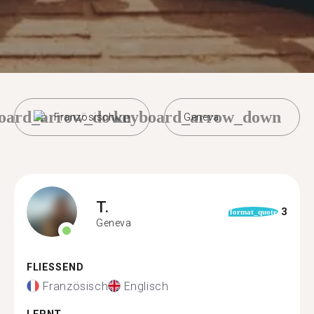
oard_arrow_down
keyboard_arrow_down
Französisch
Geneva
T.
3
format_quote
Geneva
FLIESSEND
Französisch
Englisch