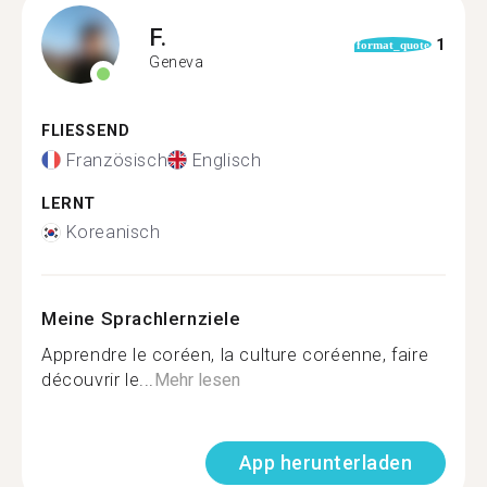
F.
1
format_quote
Geneva
FLIESSEND
Französisch
Englisch
LERNT
Koreanisch
Meine Sprachlernziele
Apprendre le coréen, la culture coréenne, faire
découvrir le...
Mehr lesen
App herunterladen