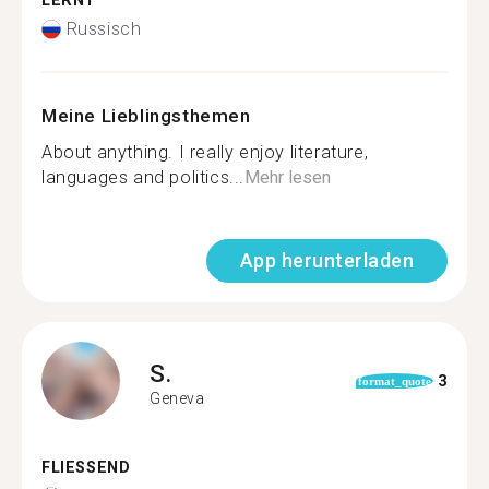
LERNT
Russisch
Meine Lieblingsthemen
About anything. I really enjoy literature,
languages and politics...
Mehr lesen
App herunterladen
S.
3
format_quote
Geneva
FLIESSEND