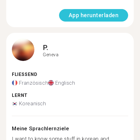
App herunterladen
P.
Geneva
FLIESSEND
Französisch
Englisch
LERNT
Koreanisch
Meine Sprachlernziele
I want to know some stuff in korean and