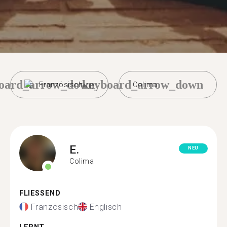
oard_arrow_down
keyboard_arrow_down
Französisch
Colima
E.
NEU
Colima
FLIESSEND
Französisch
Englisch