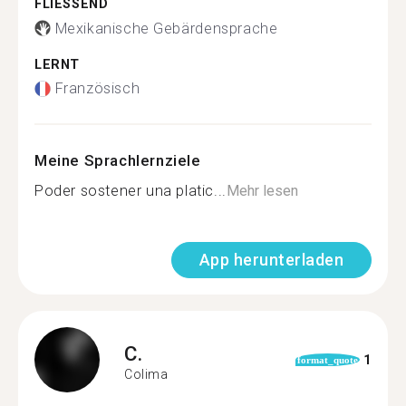
FLIESSEND
Mexikanische Gebärdensprache
LERNT
Französisch
Meine Sprachlernziele
Poder sostener una platic...
Mehr lesen
App herunterladen
C.
1
format_quote
Colima