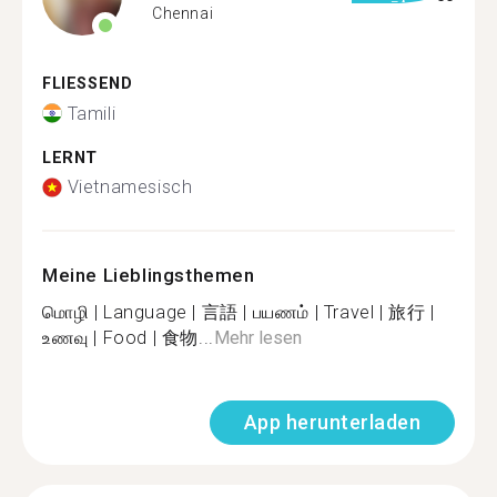
Chennai
FLIESSEND
Tamili
LERNT
Vietnamesisch
Meine Lieblingsthemen
மொழி | Language | 言語 | பயணம் | Travel | 旅行 |
உணவு | Food | 食物...
Mehr lesen
App herunterladen