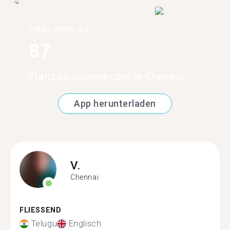
Finde mehr als
87
Französischsprecher in Chennai
App herunterladen
V.
Chennai
FLIESSEND
Telugu
Englisch