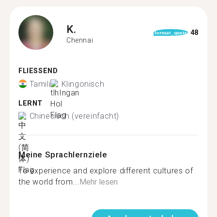
K.
48
format_quote
Chennai
FLIESSEND
Tamili
Klingonisch
LERNT
Chinesisch (vereinfacht)
Meine Sprachlernziele
To experience and explore different cultures of
the world from...
Mehr lesen