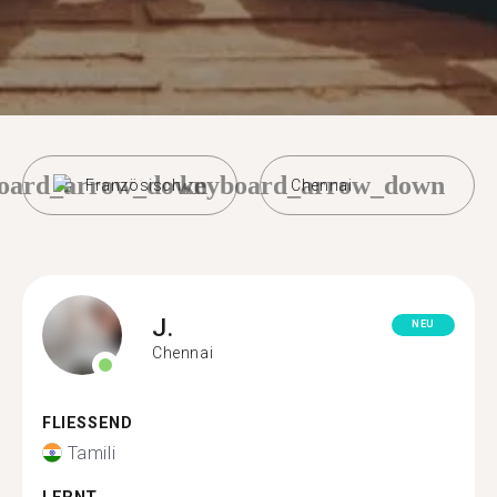
oard_arrow_down
keyboard_arrow_down
Französisch
Chennai
J.
NEU
Chennai
FLIESSEND
Tamili