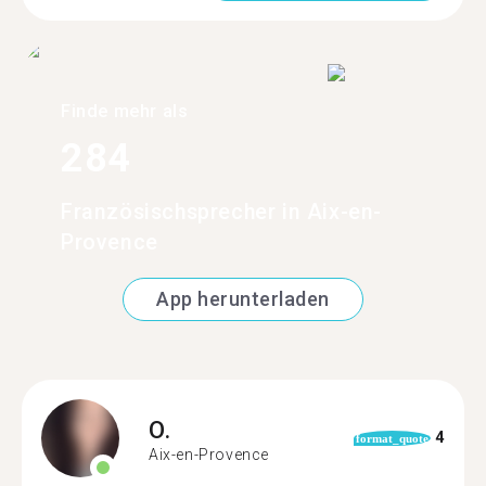
Finde mehr als
284
Französischsprecher in Aix-en-
Provence
App herunterladen
O.
4
format_quote
Aix-en-Provence