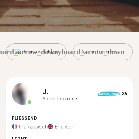
oard_arrow_down
keyboard_arrow_down
Französisch
Aix-en-Provence
J.
36
format_quote
Aix-en-Provence
FLIESSEND
Französisch
Englisch