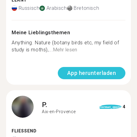
LERNT
Russisch
Arabisch
Bretonisch
Meine Lieblingsthemen
Anything. Nature (botany birds etc, my field of
study is moths),...
Mehr lesen
App herunterladen
P.
4
format_quote
Aix-en-Provence
FLIESSEND