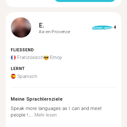
E.
4
format_quote
Aix-en-Provence
FLIESSEND
Französisch
Emoji
LERNT
Spanisch
Meine Sprachlernziele
Speak more languages as I can and meet
people ! ;...
Mehr lesen