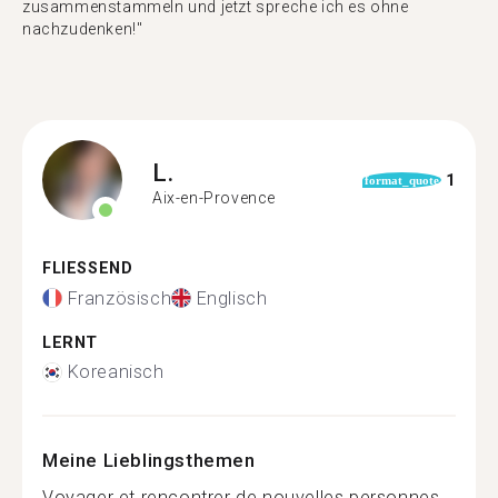
zusammenstammeln und jetzt spreche ich es ohne
nachzudenken!"
L.
1
format_quote
Aix-en-Provence
FLIESSEND
Französisch
Englisch
LERNT
Koreanisch
Meine Lieblingsthemen
Voyager et rencontrer de nouvelles personnes...