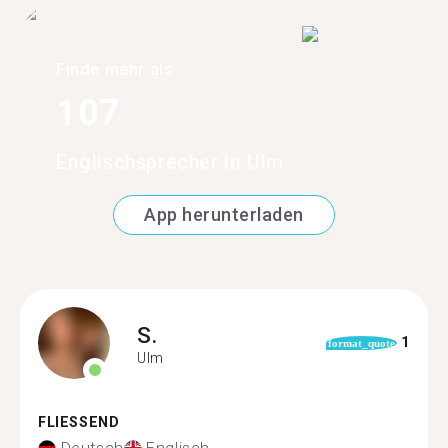
Finde mehr als
107
Englischsprecher in Ulm
App herunterladen
S.
1
format_quote
Ulm
FLIESSEND