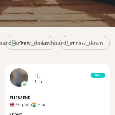
oard_arrow_down
keyboard_arrow_down
Englisch
Ulm
T.
NEU
Ulm
FLIESSEND
Englisch
Hindi