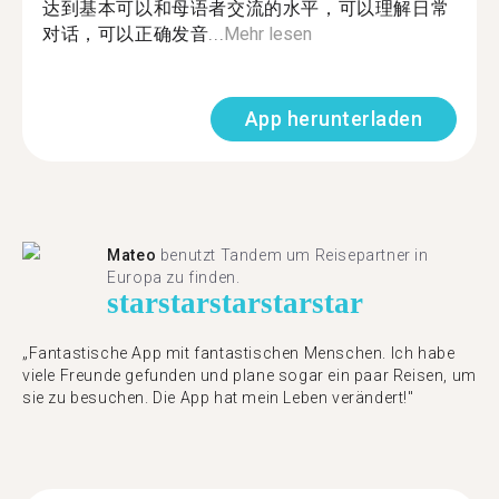
达到基本可以和母语者交流的水平，可以理解日常
对话，可以正确发音...
Mehr lesen
App herunterladen
Mateo
benutzt Tandem um Reisepartner in
Europa zu finden.
star
star
star
star
star
„Fantastische App mit fantastischen Menschen. Ich habe
viele Freunde gefunden und plane sogar ein paar Reisen, um
sie zu besuchen. Die App hat mein Leben verändert!"