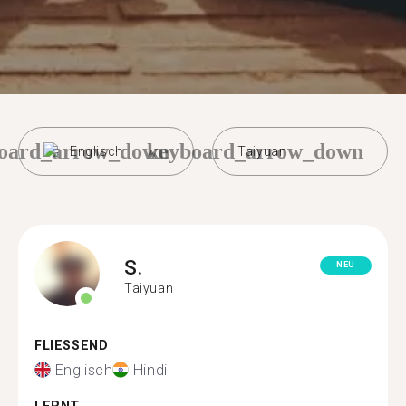
oard_arrow_down
keyboard_arrow_down
Englisch
Taiyuan
S.
NEU
Taiyuan
FLIESSEND
Englisch
Hindi