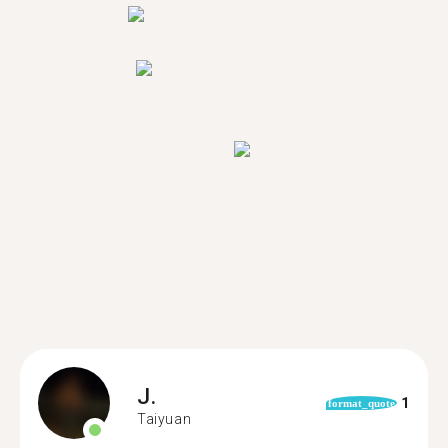
J.
1
format_quote
Taiyuan