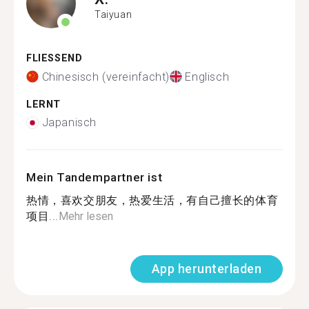
Taiyuan
FLIESSEND
Chinesisch (vereinfacht)
Englisch
LERNT
Japanisch
Mein Tandempartner ist
热情，喜欢交朋友，热爱生活，有自己擅长的体育
项目...
Mehr lesen
App herunterladen