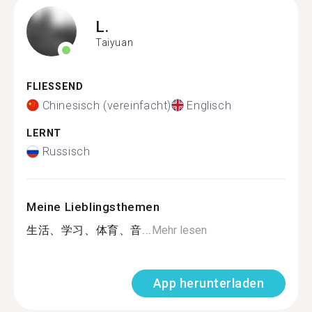
L.
Taiyuan
FLIESSEND
Chinesisch (vereinfacht)
Englisch
LERNT
Russisch
Meine Lieblingsthemen
生活、学习、体育、音...
Mehr lesen
App herunterladen