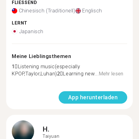
FLIESSEND
Chinesisch (Traditionell)
Englisch
LERNT
Japanisch
Meine Lieblingsthemen
1⃣️Listening music(especially
KPOP,Taylor,Luhan)2⃣️Learning new...
Mehr lesen
App herunterladen
H.
Taiyuan