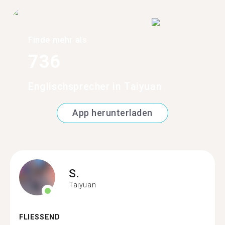
Finde mehr als
736
Englischsprecher in Taiyuan
App herunterladen
S.
Taiyuan
FLIESSEND