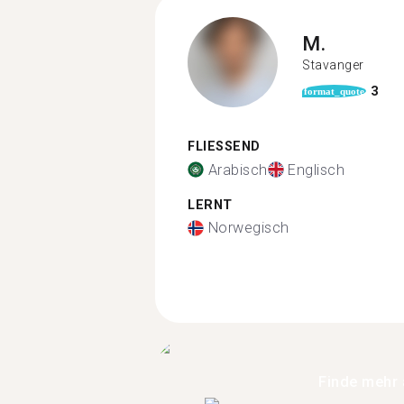
M.
Stavanger
3
format_quote
FLIESSEND
Arabisch
Englisch
LERNT
Norwegisch
Finde mehr 