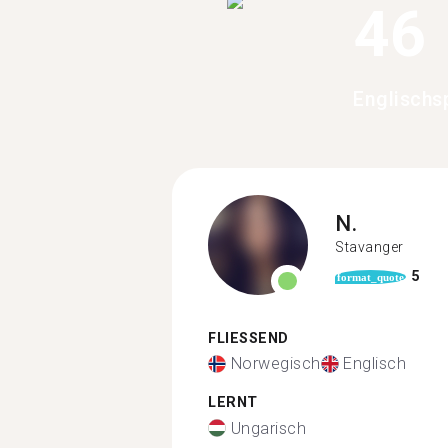
46
Englischs
N.
Stavanger
5
format_quote
FLIESSEND
Norwegisch
Englisch
LERNT
Ungarisch