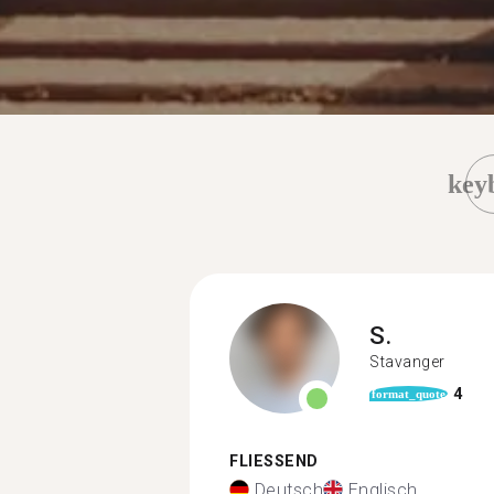
key
S.
Stavanger
4
format_quote
FLIESSEND
Deutsch
Englisch