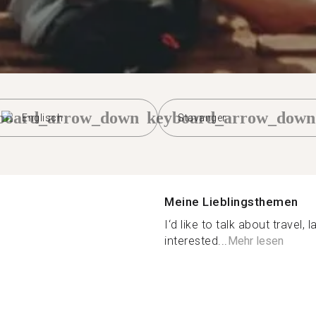
board_arrow_down
keyboard_arrow_down
Englisch
Stavanger
Meine Lieblingsthemen
I‘d like to talk about travel,
interested...
Mehr lesen