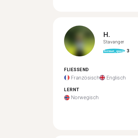
H.
Stavanger
3
format_quote
FLIESSEND
Französisch
Englisch
LERNT
Norwegisch